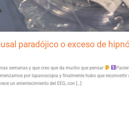
ousal paradójico o exceso de hipn
unas semanas y que creo que da mucho que pensar
Pacien
omenzamos por laparoscopia y finalmente hubo que reconvertir 
rece un enlentecimiento del EEG, con […]